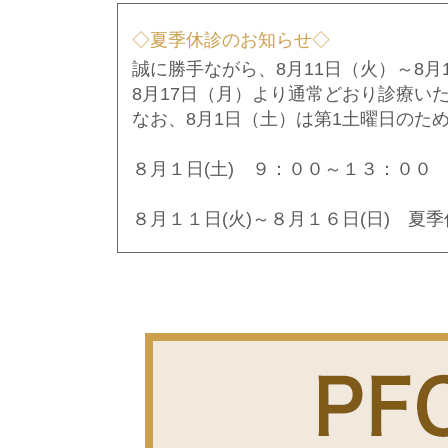
◇夏季休診のお知らせ◇
誠に勝手ながら、8月11日（火）～8
8月17日（月）より通常どおり診療い
なお、8月1日（土）は第1土曜日のため
８月１日(土) ９：００～１３：００
８月１１日(火)～８月１６日(日) 夏
休診期間中にお薬が不足することのな
皆様にはご不便、ご迷惑をおかけいた
🔶6月診療報酬改定について🔶
🔶医療DX推進体制整備について🔶
医療DX通して、診察・治療・薬剤処
ます。