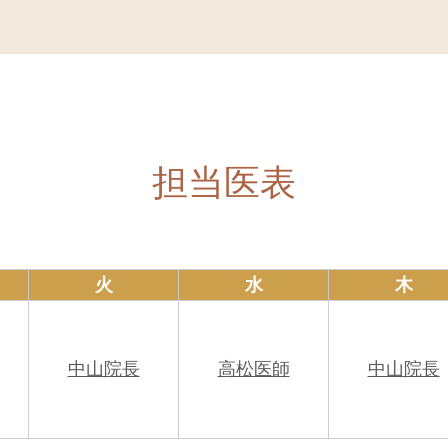
断書作成についても対応しております。
転倒・腰痛・打撲・捻挫などの診療を行っております。
ましたら受付までご相談ください。
りの方は、お気軽にご相談ください。
担当医表
ースアップ評価料（1）」を算定させていただきます。
り良くし、これからも安心して医療をお届けするための
火
水
木
となりますが、より良い医療の提供のため、何卒ご理解
中山院長
高松医師
中山院長
ありがとうございます。
けなくなり、マイナンバーによる保険証確認へ移行してお
保険証利用登録済みのマイナンバーカードまたは資格確
なった場合や、住所・電話番号などの登録内容に変更が