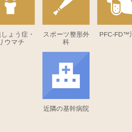
ス代の上昇に伴い、当院では厚生労働省の方針（診療報酬
療を提供し続ける体制のため、初診・再診時の診療費に
粗しょう症・
スポーツ整形外
PFC-FD
リウマチ
科
より、安定した医療の提供に努めております。
クリニックであり続けるため、みなさまのご理解とご協
仕事中・通勤中のケガ（労災）の診療を行っております
近隣の基幹病院
ち打ち症状、手足のしびれ、関節痛などが、数日経って
ていても、症状が長引く場合がありますので、早めの受
い、必要に応じてMRI検査医療機関へのご紹介も行って