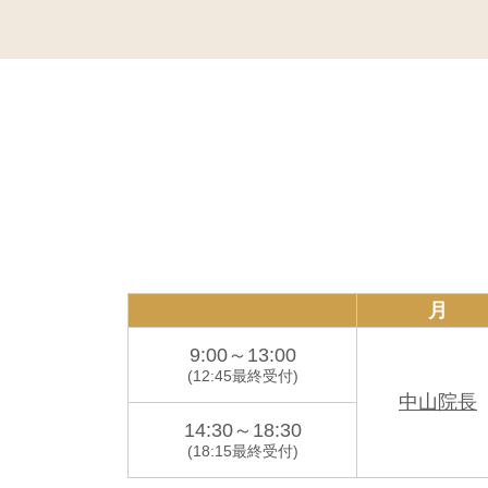
また、自賠責保険での受診や、各種診
労災については、仕事中や通勤途中の
書類の記入方法などご不明な点があり
交通事故後やお仕事中のおケガでお困
🔶ベースアップ評価料算定のお願い🔶
当院では、2026年4月1日より「ベ
これは、医療スタッフの働く環境をよ
月
患者さまにはご負担をおかけすること
9:00～13:00
🔶健康保険証について🔶
(12:45
最終受付)
中山院長
平素より当院をご利用いただき、誠に
14:30～18:30
12月より健康保険証はご利用いただ
(18:15
最終受付)
初診および月初めの受診の際は、健康
により加入している健康保険が変更に