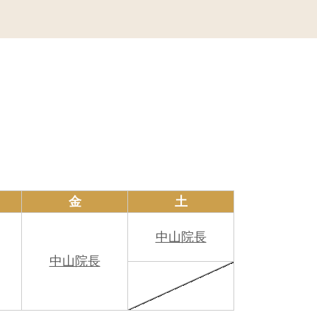
取り組みです。
金
土
とご協力をお願いいたします。
中山院長
中山院長
ります。
認書をご持参ください。就職・転職など
あった場合は、受付までお知らせくださ