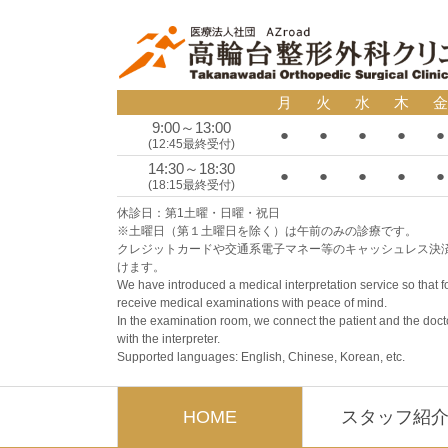
月
火
水
木
金
9:00～13:00
●
●
●
●
●
(12:45最終受付)
14:30～18:30
●
●
●
●
●
(18:15最終受付)
休診日：第1土曜・日曜・祝日
※土曜日（第１土曜日を除く）は午前のみの診療です。
クレジットカードや交通系電子マネー等のキャッシュレス決
けます。
We have introduced a medical interpretation service so that 
receive medical examinations with peace of mind.
In the examination room, we connect the patient and the doc
with the interpreter.
Supported languages: English, Chinese, Korean, etc.
HOME
スタッフ紹