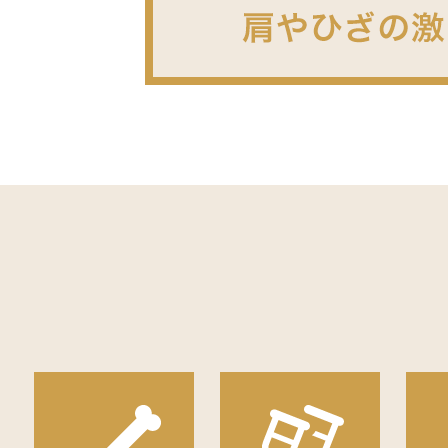
当院では、令和８年6月の診療報酬改
・オンライン請求を行っています。
・オンライン資格確認を行う体制を有
・医師がオンライン資格確認を利用し
を有しています。
・電子処方箋を発行する体制、電子カ
・マイナンバーカードの健康保険証利
明細書発行体制について
当院では、医療の透明化や患者様への
分かる明細書を無料で発行しておりま
また、公費負担医療の受給者で医療費
尚、明細書には、使用された薬剤の名
明細書の発行を希望されない方は、会
当院では医療DXの推進に伴い 202
くお願いいたします。