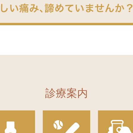
定に伴う、医療DX推進体制整備について以下のように対
しています。
て取得した診療情報を、診療を行う診察室または処置
ルテ情報共有サービスを活用できる体制に取り組んでい
用の使用に関して、一定程度の実績を有しています。
情報提供を積極的に推進していく観点から、領収書の発
す。
の自己負担のない方についても、明細書を無料で発行し
診療案内
称や行われた検査の名称が記載されます。
計窓口にてその旨をお申し出ください。
6年６月１日より電子的医療情報連携加算を月に１回加算