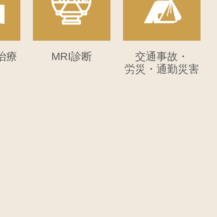
改定）に基づき、令和8年6月より、
「外来・在宅物価対応料」を算定しま
™治療
MRI診断
交通事故・
労災・通勤災害
力をお願いいたします。
。
から現れることもあります。
診をおすすめしております。
おります。