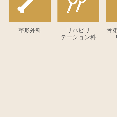
🔶物価対応料について🔶
近年の世界的な物価高騰や電気代・ガ
患者様にこれまで通り安心・安全な医
す。
整形外科
リハビリ
骨
テーション科
【初診・再診時（受診の都度）】
物価対応料 ２点
当院は、医療環境の維持を守ることに
これからも安心して通っていただける
🔶交通事故・労災診療のご案内🔶
当院では、交通事故によるおケガや、
交通事故後は、首・肩・腰の痛み、む
「軽い事故だったから大丈夫」と思っ
診察・レントゲン検査・リハビリを行