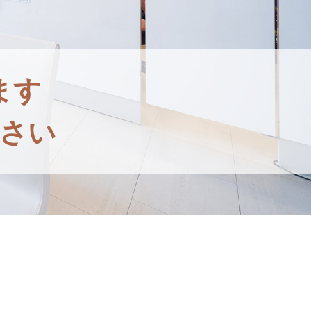
ます
さい