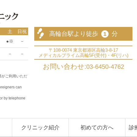
高輪台の整形外科なら 高輪台整形外科クリニック スポーツ整形外科 リハ
土
日祝
高輪台駅より徒歩
分
1
●※
－
〒108-0074 東京都港区高輪3-8-17
－
－
メディカルプライム高輪5F(受付)・4F(リハ)
03-6450-4762
済がご利用いただ
foreigners can
tor by telephone
介
クリニック紹介
初めての方へ
診