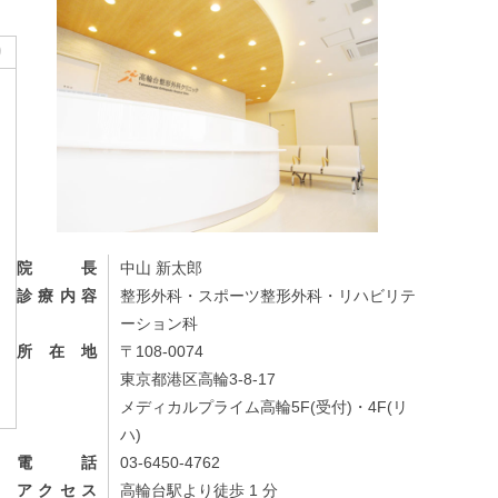
り
院長
中山 新太郎
診療内容
整形外科・スポーツ整形外科・リハビリテ
ーション科
所在地
〒108-0074
東京都港区高輪3-8-17
メディカルプライム高輪5F(受付)・4F(リ
ハ)
電話
03-6450-4762
アクセス
高輪台駅より徒歩
1
分