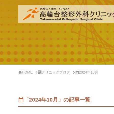
サ
イ
ド
バ
ー・
ク
リ
ニ
ッ
ク
概
要
HOME
クリニックブログ
2024年10月
「2024年10月」の記事一覧