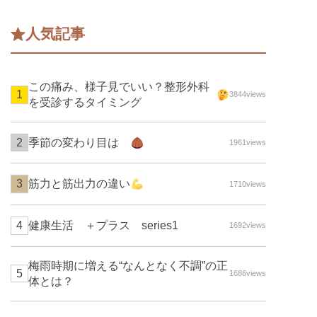
人気記事
この痛み、様子見でいい？整形外科
3844views
を受診するタイミング
季節の変わり目は
1961views
筋力と筋出力の違い
1710views
健康生活 ＋プラス series1
1692views
梅雨時期に増える“なんとなく不調”の正
1686views
体とは？