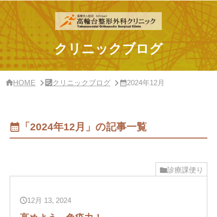
サ
イ
ド
バ
ー・
クリニックブログ
ク
リ
ニ
ッ
HOME
クリニックブログ
2024年12月
ク
概
要
「2024年12月」の記事一覧
診療課便り
12月 13, 2024