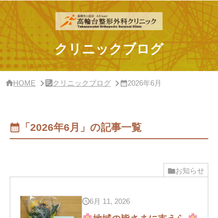
サ
イ
ド
バ
ー・
クリニックブログ
ク
リ
ニ
ッ
HOME
クリニックブログ
2026年6月
ク
概
要
「2026年6月」の記事一覧
お知らせ
6月 11, 2026