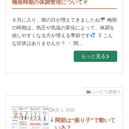
梅雨時期の体調管理について
６月に入り、雨の日が増えてきましたね
梅雨
の時期は、気圧や気温の変化によって、体調を
崩しやすくなる方が増える季節です
こん
な症状はありませんか？ ・ 関…
もっと見る
リハビリ課便り
6月 1, 2026
関節は“振り子”で動いて
いる？