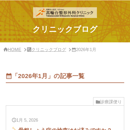
サ
イ
ド
バ
ー・
クリニックブログ
ク
リ
ニ
ッ
HOME
クリニックブログ
2026年1月
ク
概
要
「2026年1月」の記事一覧
診療課便り
1月 5, 2026