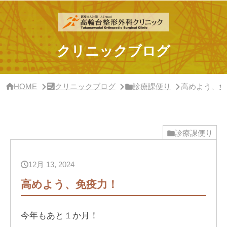
サ
イ
ド
バ
ー・
クリニックブログ
ク
リ
ニ
ッ
HOME
クリニックブログ
診療課便り
高めよう、免
ク
概
要
診療課便り
12月 13, 2024
高めよう、免疫力！
今年もあと１か月！