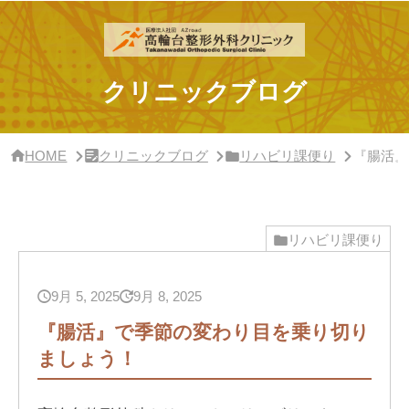
サ
イ
ド
バ
ー・
クリニックブログ
ク
リ
ニ
ッ
HOME
クリニックブログ
リハビリ課便り
『腸活』
ク
概
要
リハビリ課便り
9月 5, 2025
9月 8, 2025
『腸活』で季節の変わり目を乗り切り
ましょう！